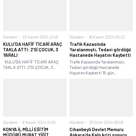
Gündem
20 Kasım 2024 21:49
Gündem
16 Kasım 2024 00:23
KULU’DA HAFİF TİCARİ ARAÇ
Trafik Kazasinda
TAKLA ATTI: 2’Sİ ÇOCUK, 3
Yaralanmıştı, Tedavi gördüğü
YARALI
Hastanede Hayatını Kaybetti
KULU’DA HAFİF TİCARİ ARAÇ
Trafik Kazasinda Yaralanmıştı,
TAKLA ATTI: 2’Sİ ÇOCUK, 3...
Tedavi gördüğü Hastanede
Hayatını Kaybetti 15 gün...
Gündem
6 Kasım 2024 21:28
Gündem
29 Ekim 2024 06:58
KONYA İL MİLLİ EĞİTİM
Cihanbeyli Devlet Memuru
MÜDÜRÜ MURAT YİĞİT
Ankara’da Kalp krizi sonucu