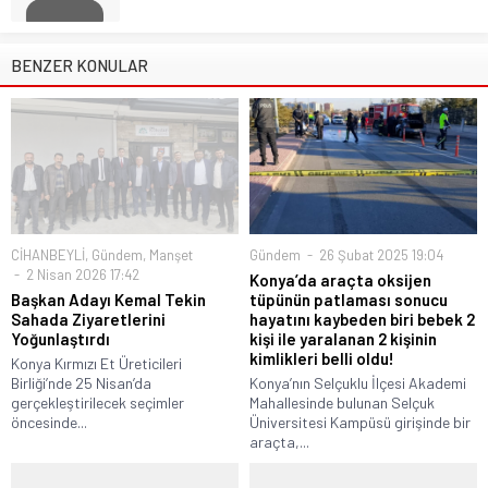
BENZER KONULAR
CİHANBEYLİ
,
Gündem
,
Manşet
Gündem
26 Şubat 2025 19:04
2 Nisan 2026 17:42
Konya’da araçta oksijen
Başkan Adayı Kemal Tekin
tüpünün patlaması sonucu
Sahada Ziyaretlerini
hayatını kaybeden biri bebek 2
Yoğunlaştırdı
kişi ile yaralanan 2 kişinin
kimlikleri belli oldu!
Konya Kırmızı Et Üreticileri
Birliği’nde 25 Nisan’da
Konya’nın Selçuklu İlçesi Akademi
gerçekleştirilecek seçimler
Mahallesinde bulunan Selçuk
öncesinde...
Üniversitesi Kampüsü girişinde bir
araçta,...