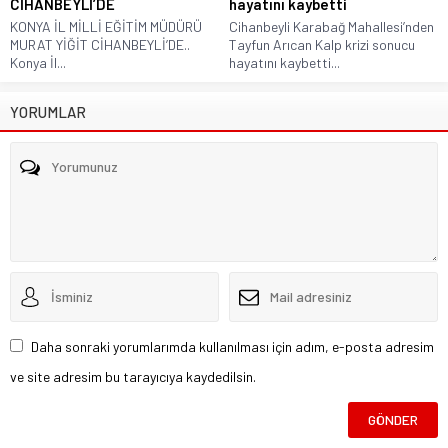
CİHANBEYLİ’DE
hayatını kaybetti
KONYA İL MİLLİ EĞİTİM MÜDÜRÜ
Cihanbeyli Karabağ Mahallesi’nden
MURAT YİĞİT CİHANBEYLİ’DE..
Tayfun Arıcan Kalp krizi sonucu
Konya İl...
hayatını kaybetti...
YORUMLAR
Daha sonraki yorumlarımda kullanılması için adım, e-posta adresim
ve site adresim bu tarayıcıya kaydedilsin.