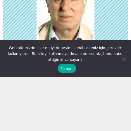
Web sitemizde size en iyi deneyimi sunabilmemiz için çerezleri
VEFAT VE TAZİYE
kullanıyoruz. Bu siteyi kullanmaya devam ederseniz, bunu kabul
ettiğinizi varsayarız.
ŞEFİK DEMİR (1947)-(04.04.2024)
Tamam
Uzun bir hastalık döneminden sonra Danimarka’da Hakk’ın
rahmetine kavuştu. Ailesine sabır ve başsağlığı diliyoruz.
Taziye ziyaretleri Danimarka’da
6 Nisan Cumartesi saat 11’den itibaren
Kuşca Evinde kabul edilecektir.
Danimarka’da kılınacak cenaze namazı tarih ve yer bilgileri ayrıca