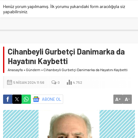
Henüz yorum yapılmamış. İlk yorumu yukarıdaki form aracılığıyla siz
yapabilirsiniz.
Cihanbeyli Gurbetçi Danimarka da
Hayatını Kaybetti
Anasayfa
»
Gündem
»
Cihanbeyli Gurbetçi Danimarka da Hayatını Kaybetti
5 NISAN 2024 11:56
0
4.752
A
A
ABONE OL
+
-