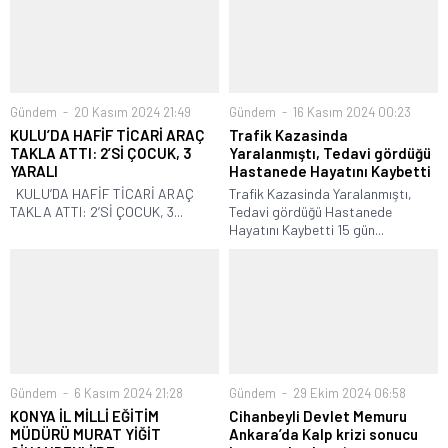
Gündem
20 Kasım 2024 21:49
Gündem
16 Kasım 2024 00:23
KULU’DA HAFİF TİCARİ ARAÇ
Trafik Kazasinda
TAKLA ATTI: 2’Sİ ÇOCUK, 3
Yaralanmıştı, Tedavi gördüğü
YARALI
Hastanede Hayatını Kaybetti
KULU’DA HAFİF TİCARİ ARAÇ
Trafik Kazasinda Yaralanmıştı,
TAKLA ATTI: 2’Sİ ÇOCUK, 3...
Tedavi gördüğü Hastanede
Hayatını Kaybetti 15 gün...
Gündem
6 Kasım 2024 21:28
Gündem
29 Ekim 2024 06:58
KONYA İL MİLLİ EĞİTİM
Cihanbeyli Devlet Memuru
MÜDÜRÜ MURAT YİĞİT
Ankara’da Kalp krizi sonucu