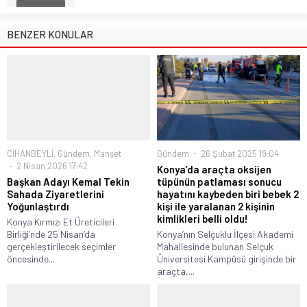
BENZER KONULAR
CİHANBEYLİ
,
Gündem
,
Manşet
Gündem
26 Şubat 2025 19:04
2 Nisan 2026 17:42
Konya’da araçta oksijen
Başkan Adayı Kemal Tekin
tüpünün patlaması sonucu
Sahada Ziyaretlerini
hayatını kaybeden biri bebek 2
Yoğunlaştırdı
kişi ile yaralanan 2 kişinin
kimlikleri belli oldu!
Konya Kırmızı Et Üreticileri
Birliği’nde 25 Nisan’da
Konya’nın Selçuklu İlçesi Akademi
gerçekleştirilecek seçimler
Mahallesinde bulunan Selçuk
öncesinde...
Üniversitesi Kampüsü girişinde bir
araçta,...