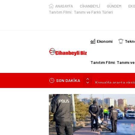
ANASAYFA
CİHANBEYLİ
GÜNDEM
EKO
Tanıtım Filmi: Tanımı ve Farklı Türleri
Ekonomi
Tekno
Tanıtım Filmi: Tanımı ve 
SON DAKİKA
Konya’da araçta oksij
kişi ile yaralanan 2 kişi
KULU’DA HAFİF TİCAR
Trafik Kazasinda Yara
Başkan Adayı Kemal Te
Konyalı Çiftci Feci şek