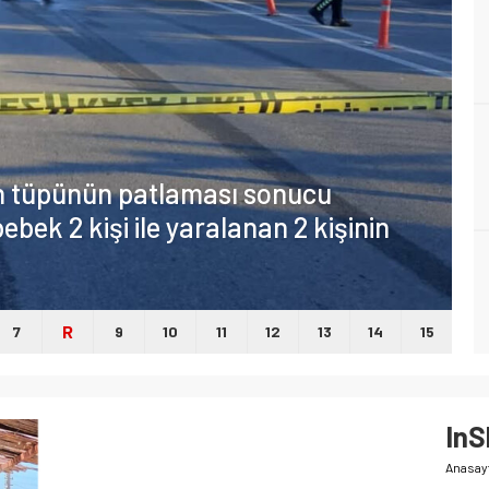
en tüpünün patlaması sonucu
ebek 2 kişi ile yaralanan 2 kişinin
R
7
9
10
11
12
13
14
15
In
Anasay