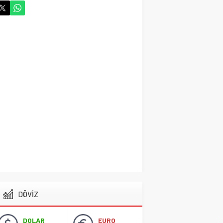
29 Ekim 2024 06:58
Vefat Haberi Allah
Rahmet Eylesin
Gündem
14 Ekim 2024 21:52
Cihanbeyli İşadamı
Hayatta veda ett
Gündem
14 Ekim 2024 15:03
Cihanbeyli Gurbetçi
Fransa’da Hayata veda
etti
Gündem
13 Ekim 2024 15:16
Başkan Adayı Kemal
DÖVİZ
Tekin Sahada
Ziyaretlerini
Yoğunlaştırdı
DOLAR
EURO