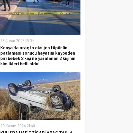
26 Şubat 2025 19:04
Konya’da araçta oksijen tüpünün
patlaması sonucu hayatını kaybeden
biri bebek 2 kişi ile yaralanan 2 kişinin
kimlikleri belli oldu!
20 Kasım 2024 21:49
KULU’DA HAFİF TİCARİ ARAÇ TAKLA