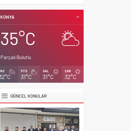
KONYA
35°C
Parçalı Bulutlu
PAZ
PTS
SAL
ÇAR
32°C
31°C
31°C
32°C
GÜNCEL KONULAR