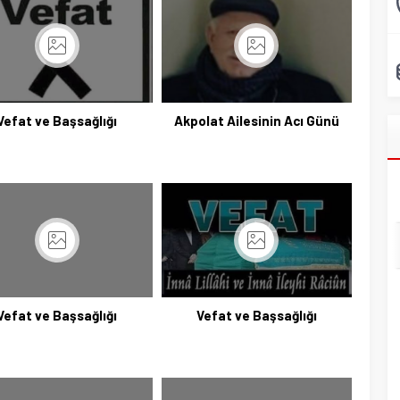
Vefat ve Başsağlığı
Akpolat Ailesinin Acı Günü
Vefat ve Başsağlığı
Vefat ve Başsağlığı
Başkan Adayı Kemal Tekin Sahada
Ziyaretlerini Yoğunlaştırdı