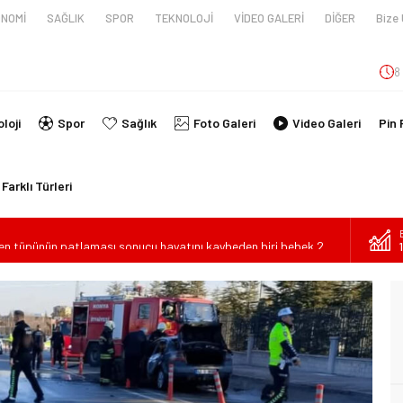
NOMİ
SAĞLIK
SPOR
TEKNOLOJİ
VİDEO GALERİ
DİĞER
Bize 
8
loji
Spor
Sağlık
Foto Galeri
Video Galeri
Pin 
Farklı Türleri
en tüpünün patlaması sonucu hayatını kaybeden biri bebek 2
nin kimlikleri belli oldu!
İ ARAÇ TAKLA ATTI: 2’Sİ ÇOCUK, 3 YARALI
lanmıştı, Tedavi gördüğü Hastanede Hayatını Kaybetti
kin Sahada Ziyaretlerini Yoğunlaştırdı
ilde Can Verdi