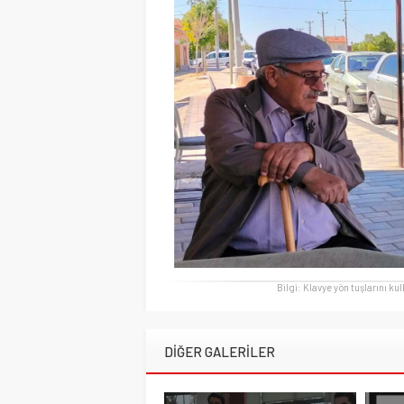
Bilgi: Klavye yön tuşlarını ku
DİĞER GALERİLER