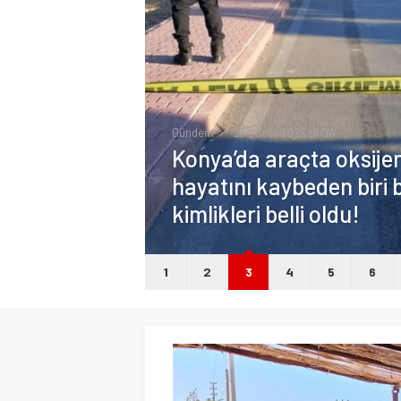
Gündem
26 Şubat 2025 19:04
Konya’da araçta oksij
hayatını kaybeden biri b
kimlikleri belli oldu!
1
2
3
4
5
6