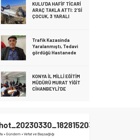
KULU’DA HAFİF TİCARİ
kimlikleri belli oldu!
ARAÇ TAKLA ATTI: 2’Sİ
Gündem
ÇOCUK, 3 YARALI
26 Şubat 2025 19:04
Gündem
20 Kasım 2024 21:49
Trafik Kazasinda
Yaralanmıştı, Tedavi
gördüğü Hastanede
Gündem
20 Kasım 2024 21:49
Hayatını Kaybetti
KULU’DA HAFİF TİCARİ ARAÇ TAKLA ATTI
Gündem
YARALI
16 Kasım 2024 00:23
KONYA İL MİLLİ EĞİTİM
MÜDÜRÜ MURAT YİĞİT
CİHANBEYLİ’DE
Gündem
6 Kasım 2024 21:28
Cihanbeyli Devlet
Memuru Ankara’da Kalp
Shot_20230330_182815203
krizi sonucu hayatını
kaybetti
fa
»
Gündem
»
Vefat ve Başsağlığı
Gündem