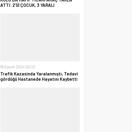
ATTI: 2’Sİ ÇOCUK, 3 YARALI
16 Kasım 2024 00:23
Trafik Kazasinda Yaralanmıştı, Tedavi
gördüğü Hastanede Hayatını Kaybetti