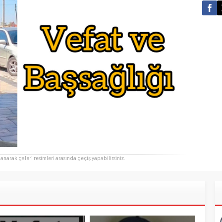
llanarak galeri resimleri arasında geçiş yapabilirsiniz.