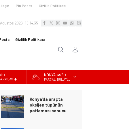
Ulaşın
Pin Posts
Gizlilik Politikası
 Ağustos 2026, 18:14:36
Posts
Gizlilik Politikası
KONYA
35°C
BİST
13.779,39
PARÇALI BULUTLU
DOLAR
47,7111
Konya’da araçta
EURO
oksijen tüpünün
55,1881
patlaması sonucu
hayatını kaybeden biri
ALTIN
bebek 2 kişi ile
6.660,55
yaralanan 2 kişinin