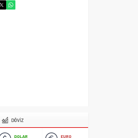
Cihanbeyli Devlet
Memuru Ankara’da Kalp
krizi sonucu hayatını
kaybetti
Gündem
29 Ekim 2024 06:58
Vefat Haberi Allah
Rahmet Eylesin
Gündem
14 Ekim 2024 21:52
Cihanbeyli İşadamı
Hayatta veda ett
Gündem
14 Ekim 2024 15:03
Cihanbeyli Gurbetçi
DÖVİZ
Fransa’da Hayata veda
etti
Gündem
13 Ekim 2024 15:16
DOLAR
EURO