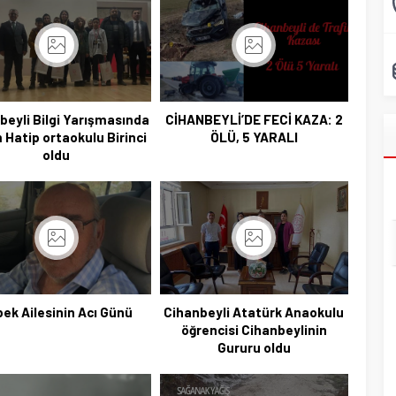
beyli Bilgi Yarışmasında
CİHANBEYLİ’DE FECİ KAZA: 2
Hatip ortaokulu Birinci
ÖLÜ, 5 YARALI
oldu
ek Ailesinin Acı Günü
Cihanbeyli Atatürk Anaokulu
öğrencisi Cihanbeylinin
Başkan Adayı Kemal Tekin Sahada
Gururu oldu
Ziyaretlerini Yoğunlaştırdı