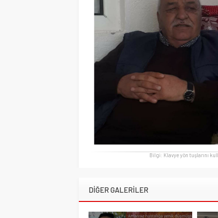
Bilgi: Klavye yön tuşlarını ku
DİĞER GALERİLER