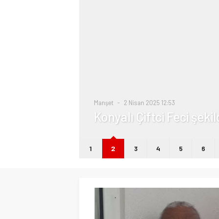
i
Manşet
2 Nisan 2025 12:53
Konyalı Çiftci Feci şeki
1
2
3
4
5
6