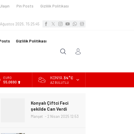
Ulaşın
Pin Posts
Gizlilik Politikası
 Ağustos 2026, 15:25:46
Posts
Gizlilik Politikası
KONYA
34°C
ALTIN
6.525,39
AZ BULUTLU
BİST
13.788,73
Konyalı Çiftci Feci
DOLAR
şekilde Can Verdi
47,5954
Manşet
2 Nisan 2025 12:53
EURO
55,0690