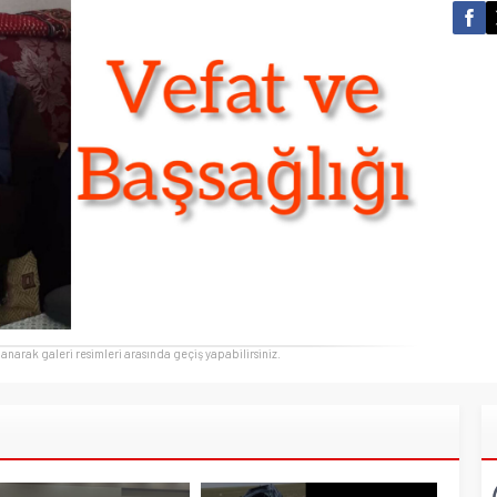
llanarak galeri resimleri arasında geçiş yapabilirsiniz.