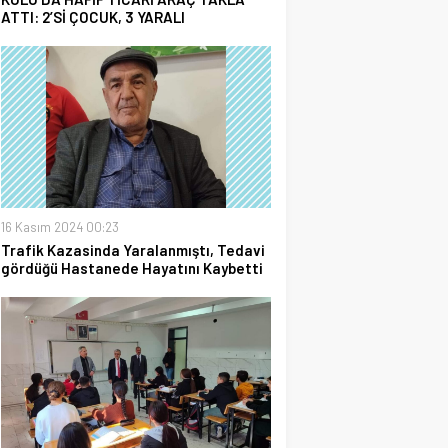
ATTI: 2’Sİ ÇOCUK, 3 YARALI
16 Kasım 2024 00:23
Trafik Kazasinda Yaralanmıştı, Tedavi
gördüğü Hastanede Hayatını Kaybetti