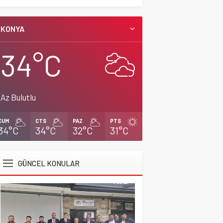
KONYA
34°C
Az Bulutlu
CUM
CTS
PAZ
PTS
34°C
34°C
32°C
31°C
GÜNCEL KONULAR