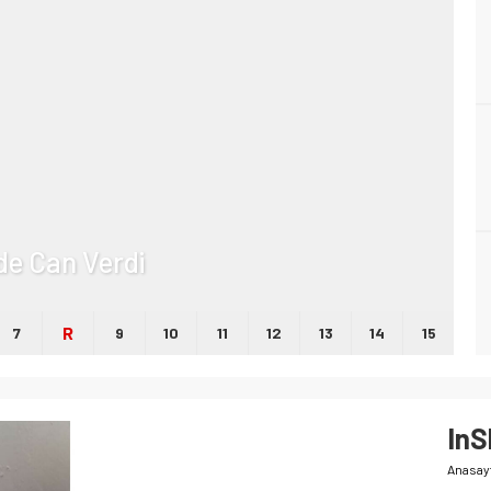
lde Can Verdi
R
7
9
10
11
12
13
14
15
In
Anasay