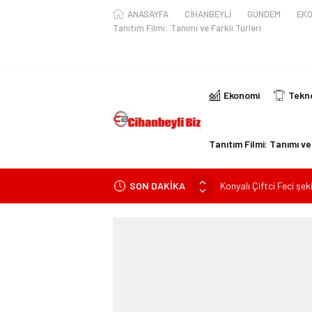
ANASAYFA
CİHANBEYLİ
GÜNDEM
EKO
Tanıtım Filmi: Tanımı ve Farklı Türleri
Ekonomi
Tekno
Tanıtım Filmi: Tanımı ve 
SON DAKİKA
Konyalı Çiftci Feci şek
Konya’da araçta oksij
ile yaralanan 2 kişinin k
KULU’DA HAFİF TİCAR
Trafik Kazasinda Yara
Başkan Adayı Kemal Te