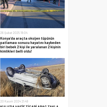
26 Şubat 2025 19:04
Konya’da araçta oksijen tüpünün
patlaması sonucu hayatını kaybeden
biri bebek 2 kişi ile yaralanan 2 kişinin
kimlikleri belli oldu!
20 Kasım 2024 21:49
KULU’DA HAFİF TİCARİ ARAÇ TAKLA