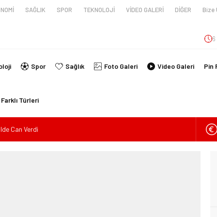
NOMİ
SAĞLIK
SPOR
TEKNOLOJİ
VİDEO GALERİ
DİĞER
Bize 
6
loji
Spor
Sağlık
Foto Galeri
Video Galeri
Pin 
Farklı Türleri
ilde Can Verdi
en tüpünün patlaması sonucu hayatını kaybeden biri bebek 2 kişi
imlikleri belli oldu!
İ ARAÇ TAKLA ATTI: 2’Sİ ÇOCUK, 3 YARALI
lanmıştı, Tedavi gördüğü Hastanede Hayatını Kaybetti
kin Sahada Ziyaretlerini Yoğunlaştırdı