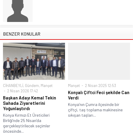
BENZER KONULAR
CİHANBEYLİ
,
Gündem
,
Manşet
Manşet
2 Nisan 2025 12:53
2 Nisan 2026 17:42
Konyalı Çiftci Feci şekilde Can
Başkan Adayı Kemal Tekin
Verdi
Sahada Ziyaretlerini
Konya’nın Çumra ilçesinde bir
Yoğunlaştırdı
çiftçi, taş toplama makinesine
Konya Kırmızı Et Üreticileri
sıkışan taşları...
Birliği’nde 25 Nisan’da
gerçekleştirilecek seçimler
öncesinde...