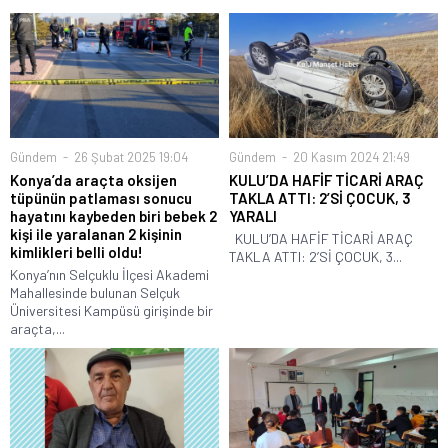
Gündem
26 Şubat 2025 19:04
Gündem
20 Kasım 2024 21:49
Konya’da araçta oksijen
KULU’DA HAFİF TİCARİ ARAÇ
tüpünün patlaması sonucu
TAKLA ATTI: 2’Sİ ÇOCUK, 3
hayatını kaybeden biri bebek 2
YARALI
kişi ile yaralanan 2 kişinin
KULU’DA HAFİF TİCARİ ARAÇ
kimlikleri belli oldu!
TAKLA ATTI: 2’Sİ ÇOCUK, 3...
Konya’nın Selçuklu İlçesi Akademi
Mahallesinde bulunan Selçuk
Üniversitesi Kampüsü girişinde bir
araçta,...