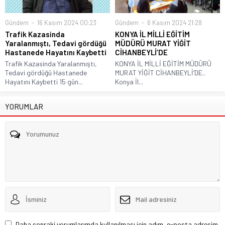
Gündem
16 Kasım 2024 00:23
Gündem
6 Kasım 2024 21:28
Trafik Kazasinda
KONYA İL MİLLİ EĞİTİM
Yaralanmıştı, Tedavi gördüğü
MÜDÜRÜ MURAT YİĞİT
Hastanede Hayatını Kaybetti
CİHANBEYLİ’DE
Trafik Kazasinda Yaralanmıştı,
KONYA İL MİLLİ EĞİTİM MÜDÜRÜ
Tedavi gördüğü Hastanede
MURAT YİĞİT CİHANBEYLİ’DE..
Hayatını Kaybetti 15 gün...
Konya İl...
YORUMLAR
Daha sonraki yorumlarımda kullanılması için adım, e-posta adresim