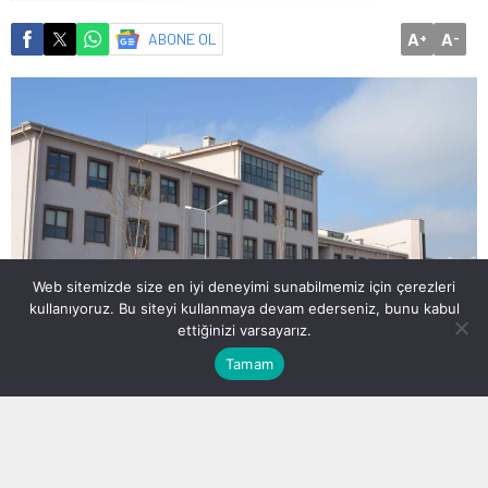
A
A
ABONE OL
+
-
Web sitemizde size en iyi deneyimi sunabilmemiz için çerezleri
kullanıyoruz. Bu siteyi kullanmaya devam ederseniz, bunu kabul
ettiğinizi varsayarız.
Tamam
HASTANEMİZDE İLK DEFA MESAİ DIŞI POLİKLİNİK HİZMETİ
VERİLMEYE BAŞLANDI