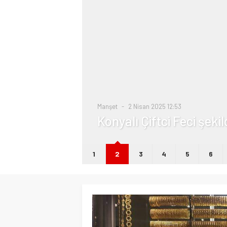
i
Manşet
2 Nisan 2025 12:53
Konyalı Çiftci Feci şeki
1
2
3
4
5
6