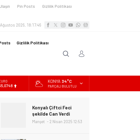
Ulaşın
Pin Posts
Gizlilik Politikası
 Ağustos 2026, 18:17:48
Posts
Gizlilik Politikası
KONYA
34°C
ALTIN
6.623,43
PARÇALI BULUTLU
BİST
13.785,25
Konyalı Çiftci Feci
DOLAR
şekilde Can Verdi
47,7048
Manşet
2 Nisan 2025 12:53
EURO
55,0748