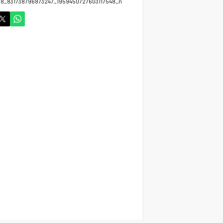
68_831738796873247_1959450727603117548_n
Cihanbeyli Devlet
Memuru Ankara’da Kalp
krizi sonucu hayatını
kaybetti
Gündem
29 Ekim 2024 06:58
Vefat Haberi Allah
Rahmet Eylesin
Gündem
14 Ekim 2024 21:52
Cihanbeyli İşadamı
Hayatta veda ett
Gündem
14 Ekim 2024 15:03
Cihanbeyli Gurbetçi
Fransa’da Hayata veda
etti
Gündem
13 Ekim 2024 15:16