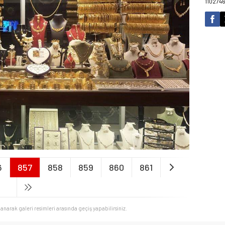
110274
6
857
858
859
860
861
llanarak galeri resimleri arasında geçiş yapabilirsiniz.