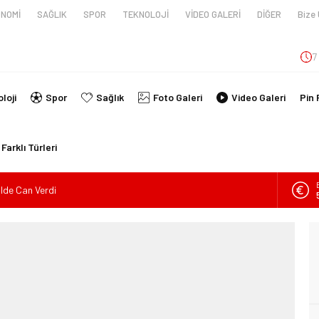
NOMİ
SAĞLIK
SPOR
TEKNOLOJİ
VİDEO GALERİ
DİĞER
Bize 
7
loji
Spor
Sağlık
Foto Galeri
Video Galeri
Pin 
Farklı Türleri
ilde Can Verdi
en tüpünün patlaması sonucu hayatını kaybeden biri bebek 2
nin kimlikleri belli oldu!
İ ARAÇ TAKLA ATTI: 2’Sİ ÇOCUK, 3 YARALI
lanmıştı, Tedavi gördüğü Hastanede Hayatını Kaybetti
kin Sahada Ziyaretlerini Yoğunlaştırdı