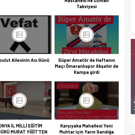
Hastanesi’ne Uzman
Takviyesi
Başkan Adayı Kemal Tekin Sahada
Ziyaretlerini Yoğunlaştırdı
ulut Ailesinin Acı Günü
Süper Amatör de Haftanın
Maçı Ömeranlıspor Akşehir de
Kampa girdi
ONYA İL MİLLİ EĞİTİM
Karşıyaka Mahallesi Yeni
ÜRÜ MURAT YİĞİT’TEN
Muhtar için Yarın Sandığa