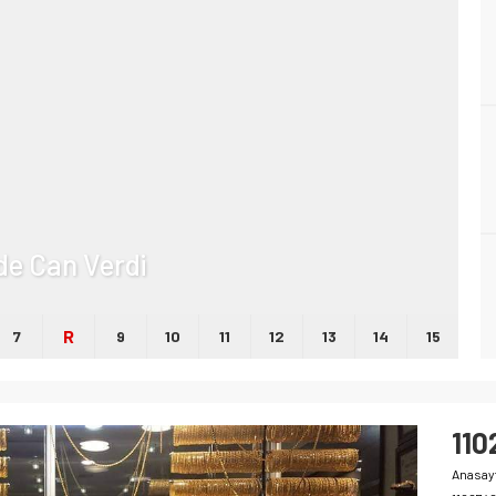
lde Can Verdi
R
7
9
10
11
12
13
14
15
11
Anasay