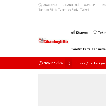
ANASAYFA
CİHANBEYLİ
GÜNDEM
EKO
Tanıtım Filmi: Tanımı ve Farklı Türleri
Ekonomi
Tekno
Tanıtım Filmi: Tanımı ve 
SON DAKİKA
Konyalı Çiftci Feci şek
Konya’da araçta oksij
kişi ile yaralanan 2 kişi
KULU’DA HAFİF TİCAR
Trafik Kazasinda Yara
Başkan Adayı Kemal Te