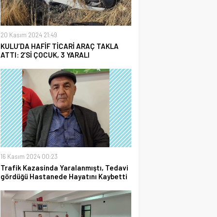
20 Kasım 2024 21:49
KULU’DA HAFİF TİCARİ ARAÇ TAKLA
ATTI: 2’Sİ ÇOCUK, 3 YARALI
16 Kasım 2024 00:23
Trafik Kazasinda Yaralanmıştı, Tedavi
gördüğü Hastanede Hayatını Kaybetti