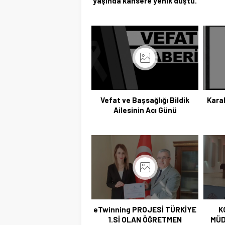
yaşında kansere yenik düştü.
Vefat ve Başsağlığı Bildik
Karab
Ailesinin Acı Günü
eTwinning PROJESİ TÜRKİYE
K
1.Sİ OLAN ÖĞRETMEN
MÜD