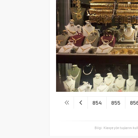
854
855
85
Bilgi: Klavye yön tuşlarını ku