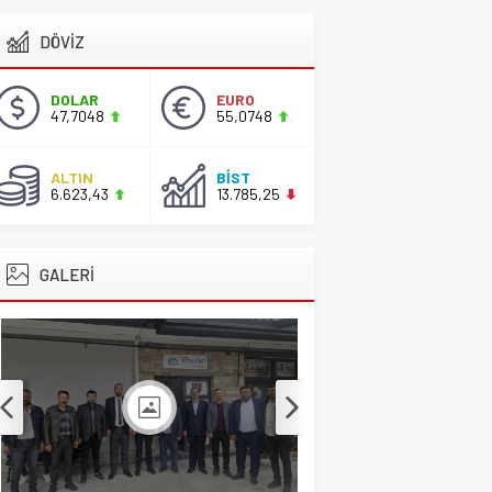
DÖVİZ
Başkan Adayı Kemal
Tekin Sahada
Ziyaretlerini
DOLAR
EURO
Yoğunlaştırdı
47,7048
55,0748
CİHANBEYLİ
,
Gündem
,
Manşet
ALTIN
BİST
2 Nisan 2026 17:42
6.623,43
13.785,25
GALERİ