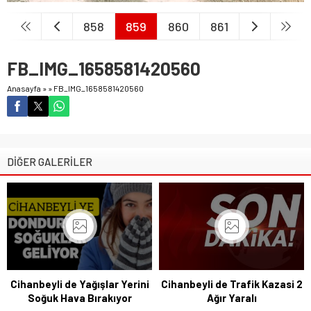
858
859
860
861
FB_IMG_1658581420560
Anasayfa
»
»
FB_IMG_1658581420560
DİĞER GALERİLER
Cihanbeyli de Yağışlar Yerini
Cihanbeyli de Trafik Kazasi 2
Soğuk Hava Bırakıyor
Ağır Yaralı