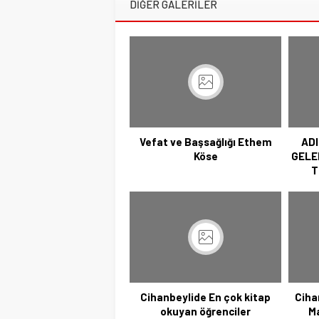
DİĞER GALERİLER
Vefat ve Başsağlığı Ethem
AD
Köse
GELE
T
Cihanbeylide En çok kitap
Ciha
okuyan öğrenciler
M