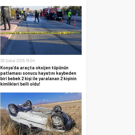
26 Şubat 2025 19:04
Konya’da araçta oksijen tüpünün
patlaması sonucu hayatını kaybeden
biri bebek 2 kişi ile yaralanan 2 kişinin
kimlikleri belli oldu!