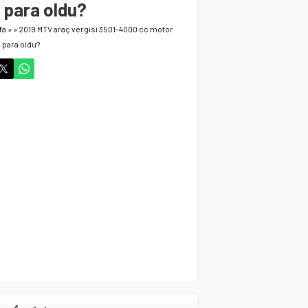
 para oldu?
29 Ekim 2024 06:58
Vefat Haberi Allah
fa
»
»
2019 MTV araç vergisi 3501-4000 cc motor
Rahmet Eylesin
ç para oldu?
Gündem
14 Ekim 2024 21:52
Cihanbeyli İşadamı
Hayatta veda ett
Gündem
14 Ekim 2024 15:03
Cihanbeyli Gurbetçi
Fransa’da Hayata veda
etti
Gündem
13 Ekim 2024 15:16
Başkan Adayı Kemal
Tekin Sahada
Ziyaretlerini
Yoğunlaştırdı