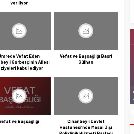
veriliyor
Ziyaretlerini Yoğunlaştırdı
Umrede Vefat Eden
Vefat ve Başsağlığı Basri
beyli Gurbetçinin Ailesi
Gülhan
ziyeleri kabul ediyor
Vefat ve Başsağlığı
Cihanbeyli Devlet
Hastanesi’nde Mesai Dışı
Poliklinik Hizmeti Başladı