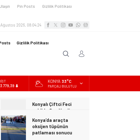
Ulaşın
Pin Posts
Gizlilik Politikası
 Ağustos 2026, 08:04:26
Posts
Gizlilik Politikası
KONYA
33°C
BİST
13.779,39
PARÇALI BULUTLU
DOLAR
47,7111
Konya’da araçta
EURO
oksijen tüpünün
55,1881
patlaması sonucu
hayatını kaybeden biri
ALTIN
bebek 2 kişi ile
6.660,55
yaralanan 2 kişinin