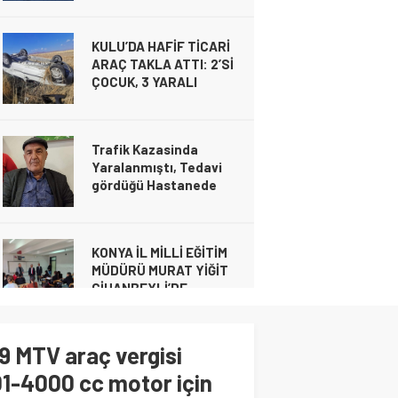
KULU’DA HAFİF TİCARİ
kimlikleri belli oldu!
ARAÇ TAKLA ATTI: 2’Sİ
Gündem
ÇOCUK, 3 YARALI
26 Şubat 2025 19:04
Gündem
20 Kasım 2024 21:49
Trafik Kazasinda
Yaralanmıştı, Tedavi
gördüğü Hastanede
Gündem
20 Kasım 2024 21:49
Hayatını Kaybetti
KULU’DA HAFİF TİCARİ ARAÇ TAKLA ATTI
Gündem
YARALI
16 Kasım 2024 00:23
KONYA İL MİLLİ EĞİTİM
MÜDÜRÜ MURAT YİĞİT
CİHANBEYLİ’DE
Gündem
6 Kasım 2024 21:28
Cihanbeyli Devlet
Memuru Ankara’da Kalp
9 MTV araç vergisi
krizi sonucu hayatını
kaybetti
1-4000 cc motor için
Gündem