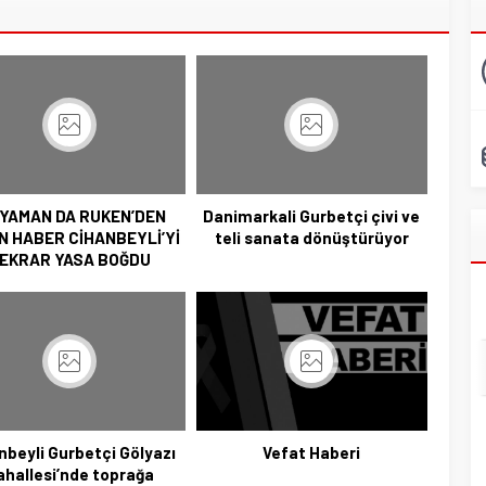
IYAMAN DA RUKEN’DEN
Danimarkali Gurbetçi çivi ve
N HABER CİHANBEYLİ’Yİ
teli sanata dönüştürüyor
EKRAR YASA BOĞDU
nbeyli Gurbetçi Gölyazı
Vefat Haberi
ahallesi’nde toprağa
Başkan Adayı Kemal Tekin Sahada