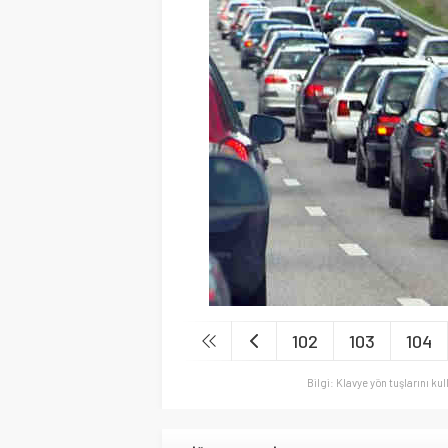
102
103
104
Bilgi: Klavye yön tuşlarını ku