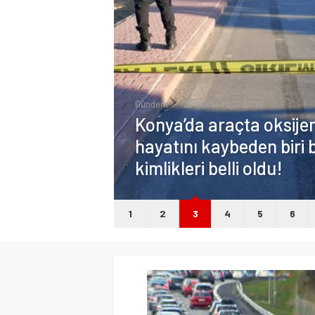
Gündem
26 Şubat 2025 19:04
Konya’da araçta oksij
hayatını kaybeden biri b
kimlikleri belli oldu!
1
2
3
4
5
6