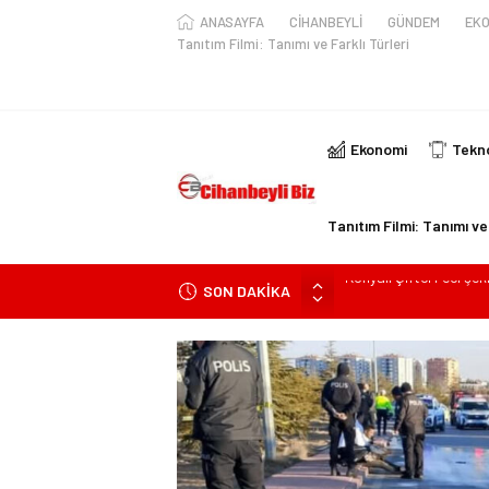
ANASAYFA
CİHANBEYLİ
GÜNDEM
EKO
Tanıtım Filmi: Tanımı ve Farklı Türleri
Ekonomi
Tekno
Tanıtım Filmi: Tanımı ve 
SON DAKİKA
Konya’da araçta oksij
kişi ile yaralanan 2 kişi
KULU’DA HAFİF TİCAR
Trafik Kazasinda Yara
Başkan Adayı Kemal Te
Konyalı Çiftci Feci şek