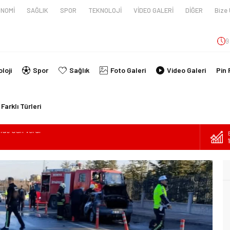
NOMİ
SAĞLIK
SPOR
TEKNOLOJİ
VİDEO GALERİ
DİĞER
Bize 
9
loji
Spor
Sağlık
Foto Galeri
Video Galeri
Pin 
Farklı Türleri
en tüpünün patlaması sonucu hayatını kaybeden biri bebek 2
nin kimlikleri belli oldu!
İ ARAÇ TAKLA ATTI: 2’Sİ ÇOCUK, 3 YARALI
lanmıştı, Tedavi gördüğü Hastanede Hayatını Kaybetti
kin Sahada Ziyaretlerini Yoğunlaştırdı
ilde Can Verdi