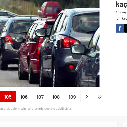
kaç
Anasay
için ka
105
106
107
108
109
llanarak galeri resimleri arasında geçiş yapabilirsiniz.