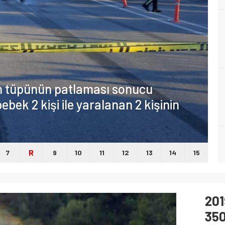
en tüpünün patlaması sonucu
ebek 2 kişi ile yaralanan 2 kişinin
R
7
9
10
11
12
13
14
15
201
350