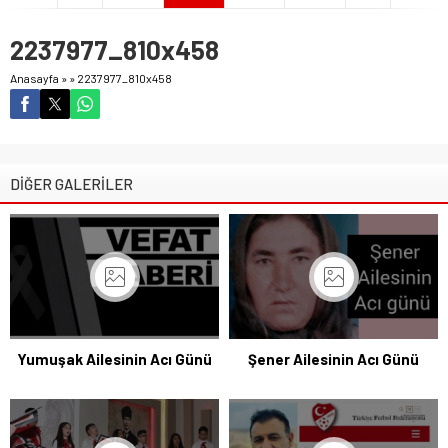
2237977_810x458
Anasayfa
»
»
2237977_810x458
DİĞER GALERİLER
Yumuşak Ailesinin Acı Günü
Şener Ailesinin Acı Günü