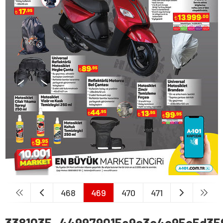
468
469
470
471
3381035_449979015e9a3c4c95c5d35