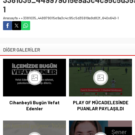
1
Anasayfa
»
»
3381035_449979015e9a3c4c95c5d35919a9d82f_640x640-1
DİĞER GALERİLER
Cihanbeyli Bugün Vefat
PLAY OF MÜCADELESİNDE
Edenler
PUANLAR PAYLAŞILDI