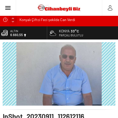
Konyalı Çiftci Feci şekilde Can Verdi
Konya’da araçta oksijen tüpünün patlaması sonucu hayatını
KONYA
33°C
ALTIN
kaybeden biri bebek 2 kişi ile yaralanan 2 kişinin kimlikleri
6.660,55
PARÇALI BULUTLU
belli oldu!
BİST
KULU’DA HAFİF TİCARİ ARAÇ TAKLA ATTI: 2’Sİ ÇOCUK, 3
13.779,39
YARALI
DOLAR
Trafik Kazasinda Yaralanmıştı, Tedavi gördüğü Hastanede
47,7111
Hayatını Kaybetti
EURO
Başkan Adayı Kemal Tekin Sahada Ziyaretlerini
55,1881
Yoğunlaştırdı
InShot_20230911_112612116