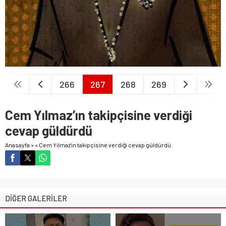
266
267
268
269
Cem Yılmaz’ın takipçisine verdiği
cevap güldürdü
Anasayfa
»
»
Cem Yılmaz'ın takipçisine verdiği cevap güldürdü
DİĞER GALERİLER