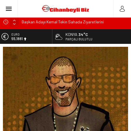
Başkan Adayı Kemal Tekin Sahada Ziyaretlerini
Yoğunlaştırdı
KONYA
34°C
EURO
Konyalı Çiftci Feci şekilde Can Verdi
55,1881
PARÇALI BULUTLU
Konya’da araçta oksijen tüpünün patlaması sonucu hayatını
ALTIN
kaybeden biri bebek 2 kişi ile yaralanan 2 kişinin kimlikleri
6.660,55
belli oldu!
BİST
KULU’DA HAFİF TİCARİ ARAÇ TAKLA ATTI: 2’Sİ ÇOCUK, 3
13.779,39
YARALI
DOLAR
Trafik Kazasinda Yaralanmıştı, Tedavi gördüğü Hastanede
47,7111
Hayatını Kaybetti