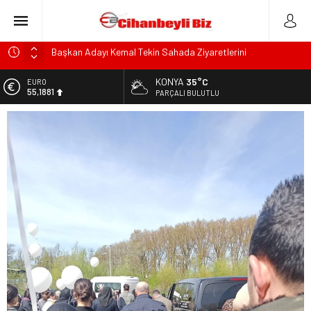
Başkan Adayı Kemal Tekin Sahada Ziyaretlerini
Yoğunlaştırdı
KONYA
35°C
Konyalı Çiftci Feci şekilde Can Verdi
EURO
55,1881
PARÇALI BULUTLU
Konya’da araçta oksijen tüpünün patlaması sonucu hayatını
kaybeden biri bebek 2 kişi ile yaralanan 2 kişinin kimlikleri
ALTIN
6.660,55
belli oldu!
KULU’DA HAFİF TİCARİ ARAÇ TAKLA ATTI: 2’Sİ ÇOCUK, 3
BİST
13.779,39
YARALI
Trafik Kazasinda Yaralanmıştı, Tedavi gördüğü Hastanede
DOLAR
47,7111
Hayatını Kaybetti