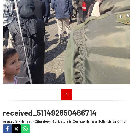
1
received_511492850466714
Anasayfa
»
Manşet
»
Cihanbeyli Gurbetçi nin Ceneze Namazı Hollanda da Kılındı