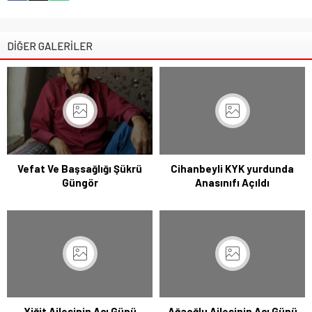
DİĞER GALERİLER
Vefat Ve Başsağlığı Şükrü
Cihanbeyli KYK yurdunda
Güngör
Anasınıfı Açıldı
Yiğit Ailesinin Acı Günü
Ağaoğlu Ailesinin Acı Günü