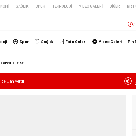
NOMİ
SAĞLIK
SPOR
TEKNOLOJİ
VİDEO GALERİ
DİĞER
Bize 
7
loji
Spor
Sağlık
Foto Galeri
Video Galeri
Pin 
Farklı Türleri
ilde Can Verdi
en tüpünün patlaması sonucu hayatını kaybeden biri bebek 2
nin kimlikleri belli oldu!
İ ARAÇ TAKLA ATTI: 2’Sİ ÇOCUK, 3 YARALI
lanmıştı, Tedavi gördüğü Hastanede Hayatını Kaybetti
kin Sahada Ziyaretlerini Yoğunlaştırdı