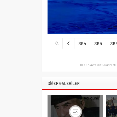
394
395
39
Bilgi: Klavye yön tuşlarını ku
DİĞER GALERİLER