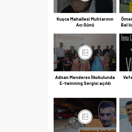
Kuşca Mahallesi Muhtarının
Ömer
Acı Günü
Bal l
Adnan Menderes İlkokulunda
Vefa
E-twinning Sergisi açıldı