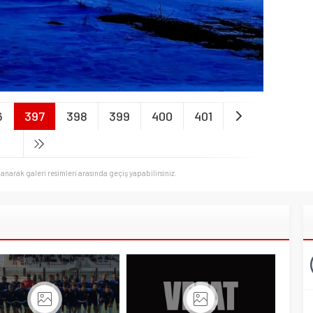
6
397
398
399
400
401
llanarak galeri resimleri arasında geçiş yapabilirsiniz.