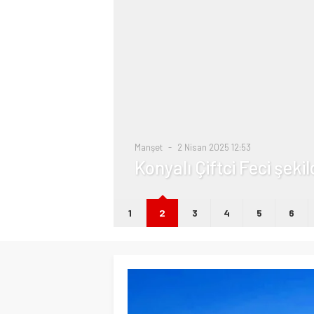
i
Manşet
2 Nisan 2025 12:53
Konyalı Çiftci Feci şeki
1
2
3
4
5
6