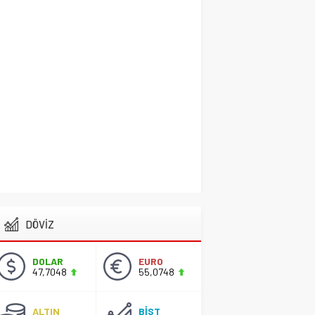
Başkan Adayı Kemal
Tekin Sahada
Ziyaretlerini
Yoğunlaştırdı
CİHANBEYLİ
,
Gündem
,
Manşet
2 Nisan 2026 17:42
DÖVİZ
DOLAR
EURO
47,7048
55,0748
ALTIN
BİST