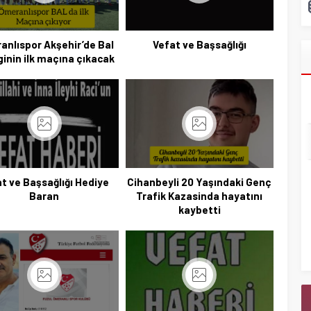
anlıspor Akşehir’de Bal
Vefat ve Başsağlığı
iginin ilk maçına çıkacak
t ve Başsağlığı Hediye
Cihanbeyli 20 Yaşındaki Genç
Baran
Trafik Kazasinda hayatını
kaybetti
Başkan Adayı Kemal Tekin Sahada
Ziyaretlerini Yoğunlaştırdı