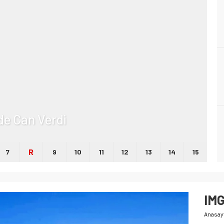
lde Can Verdi
R
7
9
10
11
12
13
14
15
IM
Anasay