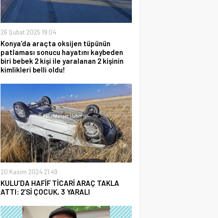
26 Şubat 2025 19:04
Konya’da araçta oksijen tüpünün
patlaması sonucu hayatını kaybeden
biri bebek 2 kişi ile yaralanan 2 kişinin
kimlikleri belli oldu!
20 Kasım 2024 21:49
KULU’DA HAFİF TİCARİ ARAÇ TAKLA
ATTI: 2’Sİ ÇOCUK, 3 YARALI