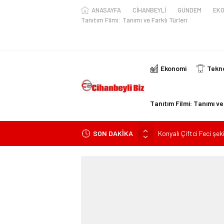
ANASAYFA
CİHANBEYLİ
GÜNDEM
EKO
Tanıtım Filmi: Tanımı ve Farklı Türleri
Ekonomi
Tekno
Tanıtım Filmi: Tanımı ve 
SON DAKİKA
Konyalı Çiftci Feci şek
Konya’da araçta oksij
kişi ile yaralanan 2 kişi
KULU’DA HAFİF TİCAR
Trafik Kazasinda Yara
Başkan Adayı Kemal Te