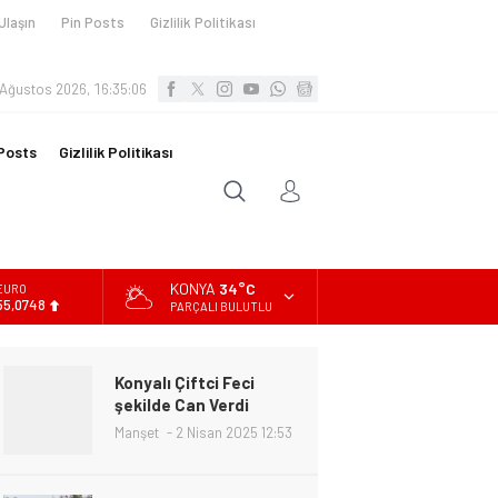
Ulaşın
Pin Posts
Gizlilik Politikası
 Ağustos 2026, 16:35:08
Posts
Gizlilik Politikası
KONYA
34°C
ALTIN
6.623,43
PARÇALI BULUTLU
BİST
13.785,25
Konyalı Çiftci Feci
DOLAR
şekilde Can Verdi
47,7048
Manşet
2 Nisan 2025 12:53
EURO
55,0748