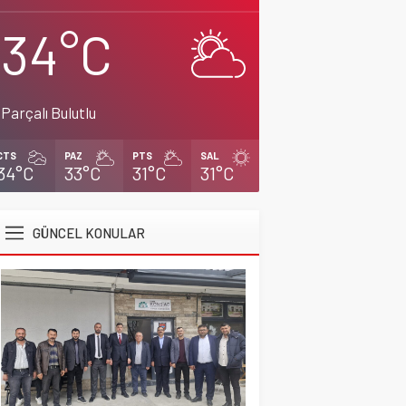
34°C
Parçalı Bulutlu
CTS
PAZ
PTS
SAL
34°C
33°C
31°C
31°C
GÜNCEL KONULAR