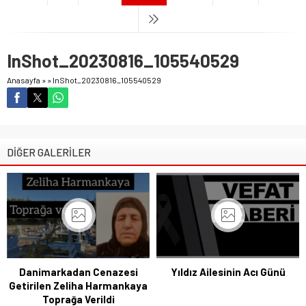
InShot_20230816_105540529
Anasayfa
»
»
InShot_20230816_105540529
DİĞER GALERİLER
Danimarkadan Cenazesi
Yıldız Ailesinin Acı Günü
Getirilen Zeliha Harmankaya
Toprağa Verildi