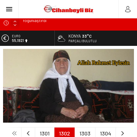
Konyalı Çiftci Feci şekilde Can Verdi
Konya’da araçta oksijen tüpünün patlaması sonucu hayatını
KONYA
33°C
EURO
kaybeden biri bebek 2 kişi ile yaralanan 2 kişinin kimlikleri
55,1921
PARÇALI BULUTLU
belli oldu!
ALTIN
KULU’DA HAFİF TİCARİ ARAÇ TAKLA ATTI: 2’Sİ ÇOCUK, 3
6.659,09
YARALI
BİST
Trafik Kazasinda Yaralanmıştı, Tedavi gördüğü Hastanede
13.779,39
Hayatını Kaybetti
DOLAR
Başkan Adayı Kemal Tekin Sahada Ziyaretlerini
47,7155
Yoğunlaştırdı
1301
1302
1303
1304