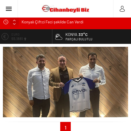
Konyalı Çiftci Feci şekilde Can Verdi
Konya’da araçta oksijen tüpünün patlaması sonucu hayatını
KONYA
33°C
ALTIN
kaybeden biri bebek 2 kişi ile yaralanan 2 kişinin kimlikleri
6.660,55
PARÇALI BULUTLU
belli oldu!
BİST
KULU’DA HAFİF TİCARİ ARAÇ TAKLA ATTI: 2’Sİ ÇOCUK, 3
13.779,39
YARALI
DOLAR
Trafik Kazasinda Yaralanmıştı, Tedavi gördüğü Hastanede
47,7111
Hayatını Kaybetti
EURO
Başkan Adayı Kemal Tekin Sahada Ziyaretlerini
55,1881
Yoğunlaştırdı
1