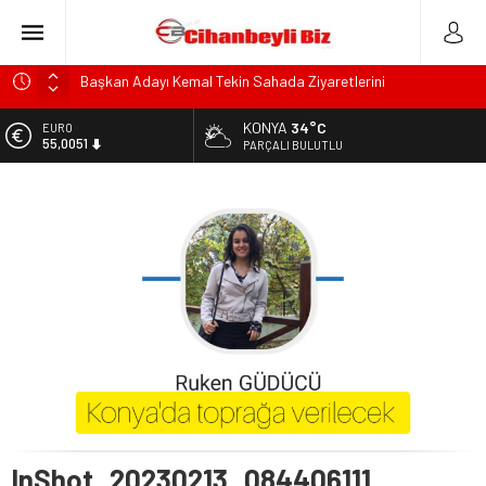
Başkan Adayı Kemal Tekin Sahada Ziyaretlerini
Yoğunlaştırdı
Konyalı Çiftci Feci şekilde Can Verdi
KONYA
34°C
EURO
55,0051
PARÇALI BULUTLU
Konya’da araçta oksijen tüpünün patlaması sonucu hayatını
kaybeden biri bebek 2 kişi ile yaralanan 2 kişinin kimlikleri
ALTIN
6.584,66
belli oldu!
KULU’DA HAFİF TİCARİ ARAÇ TAKLA ATTI: 2’Sİ ÇOCUK, 3
BİST
13.889,75
YARALI
Trafik Kazasinda Yaralanmıştı, Tedavi gördüğü Hastanede
DOLAR
47,7046
Hayatını Kaybetti
InShot_20230213_084406111