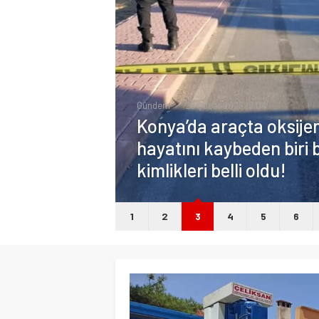
Gündem
26 Şubat 2025 19:04
Konya’da araçta oksij
hayatını kaybeden biri b
kimlikleri belli oldu!
1
2
3
4
5
6