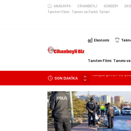
ANASAYFA
CİHANBEYLİ
GÜNDEM
EKO
Tanıtım Filmi: Tanımı ve Farklı Türleri
Ekonomi
Tekno
Tanıtım Filmi: Tanımı ve 
SON DAKİKA
Konya’da araçta oksij
kişi ile yaralanan 2 kişi
KULU’DA HAFİF TİCAR
Trafik Kazasinda Yara
Başkan Adayı Kemal Te
Konyalı Çiftci Feci şek