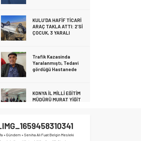
KULU’DA HAFİF TİCARİ
kimlikleri belli oldu!
ARAÇ TAKLA ATTI: 2’Sİ
Gündem
ÇOCUK, 3 YARALI
26 Şubat 2025 19:04
Gündem
20 Kasım 2024 21:49
Trafik Kazasinda
Yaralanmıştı, Tedavi
gördüğü Hastanede
Gündem
20 Kasım 2024 21:49
Hayatını Kaybetti
KULU’DA HAFİF TİCARİ ARAÇ TAKLA ATTI
Gündem
YARALI
16 Kasım 2024 00:23
KONYA İL MİLLİ EĞİTİM
MÜDÜRÜ MURAT YİĞİT
CİHANBEYLİ’DE
Gündem
6 Kasım 2024 21:28
Cihanbeyli Devlet
Memuru Ankara’da Kalp
_IMG_1659458310341
krizi sonucu hayatını
kaybetti
fa
»
Gündem
»
Seniha Ali Fuat Belgin Mesleki
Gündem