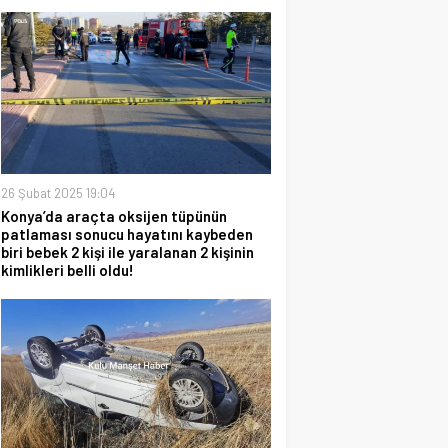
26 Şubat 2025 19:04
Konya’da araçta oksijen tüpünün
patlaması sonucu hayatını kaybeden
biri bebek 2 kişi ile yaralanan 2 kişinin
kimlikleri belli oldu!