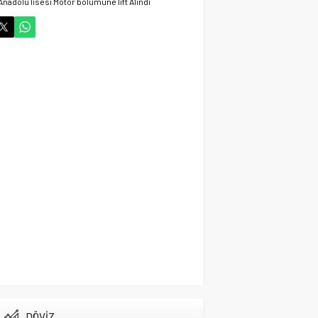
Anadolu lisesi Motor bölümüne lift Alındı
29 Ekim 2024 06:58
Vefat Haberi Allah
Rahmet Eylesin
Gündem
14 Ekim 2024 21:52
Cihanbeyli İşadamı
Hayatta veda ett
Gündem
14 Ekim 2024 15:03
Cihanbeyli Gurbetçi
Fransa’da Hayata veda
etti
Gündem
13 Ekim 2024 15:16
Başkan Adayı Kemal
Tekin Sahada
Ziyaretlerini
Yoğunlaştırdı
DÖVİZ