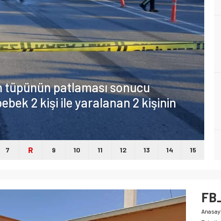
en tüpünün patlaması sonucu
ebek 2 kişi ile yaralanan 2 kişinin
R
7
9
10
11
12
13
14
15
FB
Anasay