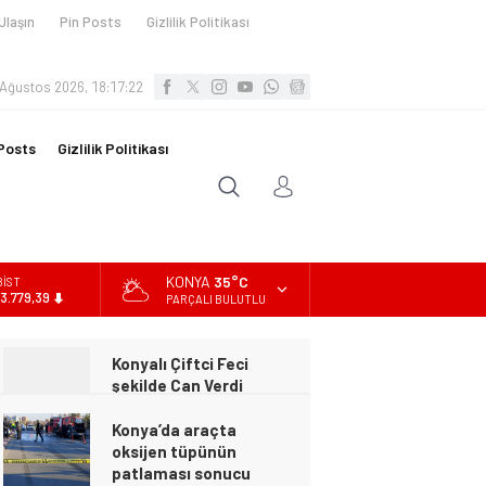
Ulaşın
Pin Posts
Gizlilik Politikası
 Ağustos 2026, 18:17:23
Posts
Gizlilik Politikası
KONYA
35°C
BİST
13.779,39
PARÇALI BULUTLU
DOLAR
47,7111
Konya’da araçta
EURO
oksijen tüpünün
55,1881
patlaması sonucu
hayatını kaybeden biri
ALTIN
bebek 2 kişi ile
6.660,55
yaralanan 2 kişinin