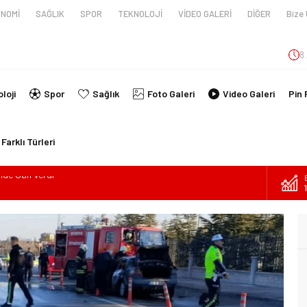
NOMİ
SAĞLIK
SPOR
TEKNOLOJİ
VİDEO GALERİ
DİĞER
Bize 
8
loji
Spor
Sağlık
Foto Galeri
Video Galeri
Pin 
Farklı Türleri
en tüpünün patlaması sonucu hayatını kaybeden biri bebek 2
nin kimlikleri belli oldu!
İ ARAÇ TAKLA ATTI: 2’Sİ ÇOCUK, 3 YARALI
lanmıştı, Tedavi gördüğü Hastanede Hayatını Kaybetti
kin Sahada Ziyaretlerini Yoğunlaştırdı
ilde Can Verdi