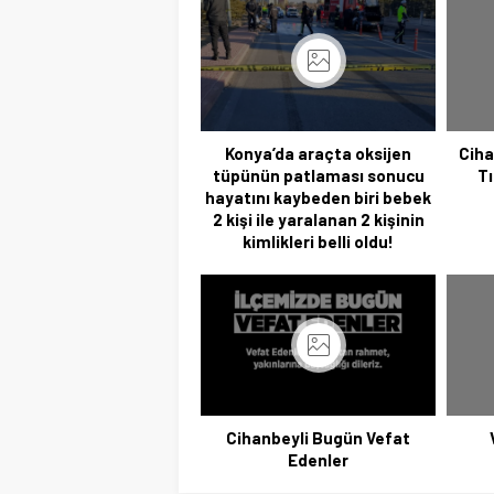
Konya’da araçta oksijen
Ciha
tüpünün patlaması sonucu
Tı
hayatını kaybeden biri bebek
2 kişi ile yaralanan 2 kişinin
kimlikleri belli oldu!
Cihanbeyli Bugün Vefat
Edenler