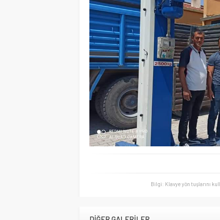
Bilgi: Klavye yön tuşlarını ku
DİĞER GALERİLER