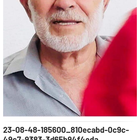
23-08-48-185600_810ecabd-0c9c-
49c7-9383-3d65b94f4eda