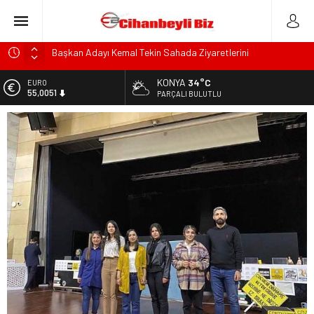
Başkan Adayı Kemal Tekin Sahada Ziyaretlerini
Yoğunlaştırdı
Konyalı Çiftci Feci şekilde Can Verdi
KONYA
34°C
EURO
55,0051
PARÇALI BULUTLU
Konya’da araçta oksijen tüpünün patlaması sonucu hayatını
kaybeden biri bebek 2 kişi ile yaralanan 2 kişinin kimlikleri
ALTIN
6.584,66
belli oldu!
KULU’DA HAFİF TİCARİ ARAÇ TAKLA ATTI: 2’Sİ ÇOCUK, 3
BİST
13.889,75
YARALI
Trafik Kazasinda Yaralanmıştı, Tedavi gördüğü Hastanede
DOLAR
47,7046
Hayatını Kaybetti