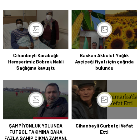
Cihanbeyli Karabağlı
Baskan Akbulut Yağlık
Hemşerimiz Böbrek Nakli
Ayçiçeği fiyatı için çağrıda
Sağlığına kavuştu
bulundu
ŞAMPİYONLUK YOLUNDA
Cihanbeyli Gurbetçi Vefat
FUTBOL TAKIMINA DAHA
Etti
FAZLA SAHİP ÇIKMA ZAMANI.