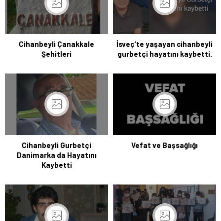
Cihanbeyli Çanakkale
İsveç’te yaşayan cihanbeyli
Şehitleri
gurbetçi hayatını kaybetti.
Cihanbeyli Gurbetçi
Vefat ve Başsağlığı
Danimarka da Hayatını
Kaybetti