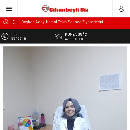
Başkan Adayı Kemal Tekin Sahada Ziyaretlerini
Yoğunlaştırdı
Konyalı Çiftci Feci şekilde Can Verdi
KONYA
35°C
EURO
55,1881
AZ BULUTLU
Konya’da araçta oksijen tüpünün patlaması sonucu hayatını
kaybeden biri bebek 2 kişi ile yaralanan 2 kişinin kimlikleri
ALTIN
6.660,55
belli oldu!
KULU’DA HAFİF TİCARİ ARAÇ TAKLA ATTI: 2’Sİ ÇOCUK, 3
BİST
13.779,39
YARALI
Trafik Kazasinda Yaralanmıştı, Tedavi gördüğü Hastanede
DOLAR
47,7111
Hayatını Kaybetti