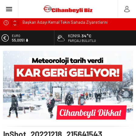
Başkan Adayı Kemal Tekin Sahada Ziyaretlerini
Yoğunlaştırdı
Konyalı Çiftci Feci şekilde Can Verdi
KONYA
34°C
EURO
55,0051
Konya’da araçta oksijen tüpünün patlaması sonucu hayatını
PARÇALI BULUTLU
kaybeden biri bebek 2 kişi ile yaralanan 2 kişinin kimlikleri
ALTIN
belli oldu!
6.584,66
KULU’DA HAFİF TİCARİ ARAÇ TAKLA ATTI: 2’Sİ ÇOCUK, 3
BİST
YARALI
13.889,75
Trafik Kazasinda Yaralanmıştı, Tedavi gördüğü Hastanede
DOLAR
Hayatını Kaybetti
47,7046
InShot_20221218_215641543