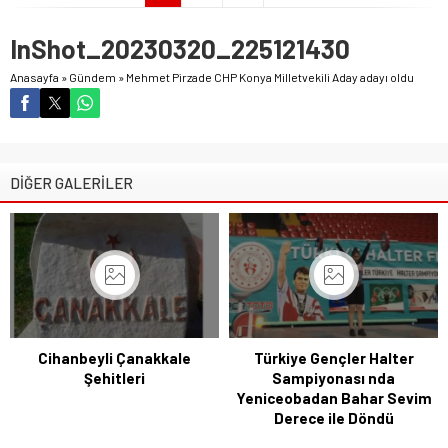
InShot_20230320_225121430
Anasayfa
»
Gündem
»
Mehmet Pirzade CHP Konya Milletvekili Aday adayı oldu
DİĞER GALERİLER
Cihanbeyli Çanakkale
Türkiye Gençler Halter
Şehitleri
Sampiyonası nda
Yeniceobadan Bahar Sevim
Derece ile Döndü