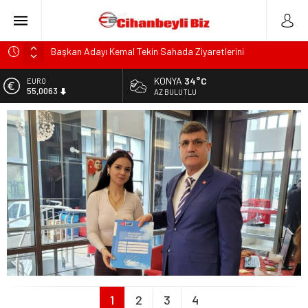
Başkan Adayı Kemal Tekin Sahada Ziyaretlerini
Yoğunlaştırdı
KONYA
34°C
Konyalı Çiftci Feci şekilde Can Verdi
EURO
55,0063
AZ BULUTLU
Konya’da araçta oksijen tüpünün patlaması sonucu hayatını
kaybeden biri bebek 2 kişi ile yaralanan 2 kişinin kimlikleri
ALTIN
6.543,59
belli oldu!
KULU’DA HAFİF TİCARİ ARAÇ TAKLA ATTI: 2’Sİ ÇOCUK, 3
BİST
13.798,82
YARALI
Trafik Kazasinda Yaralanmıştı, Tedavi gördüğü Hastanede
DOLAR
47,7010
Hayatını Kaybetti
1
2
3
4