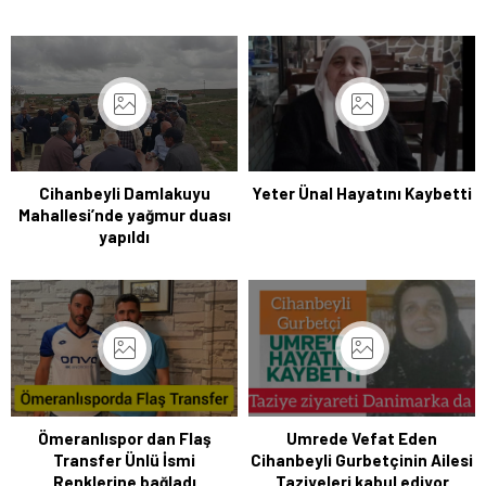
Cihanbeyli Damlakuyu
Yeter Ünal Hayatını Kaybetti
Mahallesi’nde yağmur duası
yapıldı
Ömeranlıspor dan Flaş
Umrede Vefat Eden
Transfer Ünlü İsmi
Cihanbeyli Gurbetçinin Ailesi
Renklerine bağladı
Taziyeleri kabul ediyor